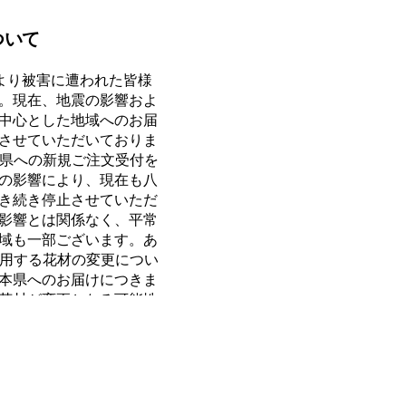
ついて
より被害に遭われた皆様
。現在、地震の影響およ
中心とした地域へのお届
させていただいておりま
本県への新規ご注文受付を
の影響により、現在も八
き続き停止させていただ
影響とは関係なく、平常
域も一部ございます。あ
使用する花材の変更につい
本県へのお届けにつきま
花材が変更となる可能性
・見合わせ： 現地の状況に
ご注文に関しましても、
や、やむを得ずお届け自
。 - ご注文がキャンセ
けをキャンセルさせていた