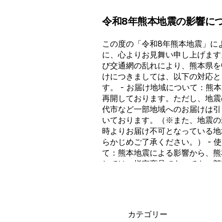
令和8年熊本地震の影響に
この度の「令和8年熊本地震」に
に、心よりお見舞い申し上げます
び交通網の乱れにより、熊本県を
けにつきましては、以下の対応と
す。 - お届け地域について：熊
再開しております。ただし、地震
代市など一部地域へのお届けは引
いております。（※また、地震の
時よりお届け不可となっている地
らかじめご了承ください。） - 
て：熊本地震による影響から、熊
しては、指定商品であっても一部
がございます。 - お届けの遅延
より、すでに受付が完了している
予定通りのお届けができない場合
体が困難となる可能性がございます
カテゴリー
ルとなる場合： やむを得ずお届