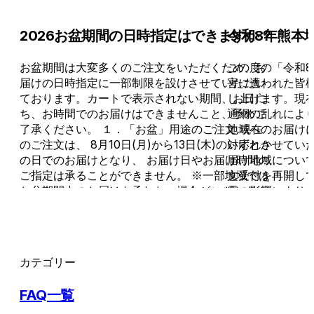
2026お盆期間の日時指定はできますか？
令和8年熊本
お盆期間は大変多くのご注文をいただくため、お
この度の「令和
届けの日時指定に一部制限を設けさせていただい
害に遭われた皆
ております。カートで表示されない期間、お日に
し上げます。現
ち、お時間でのお届けはできませんこと、予めご
通網の乱れによ
了承ください。 １．「お盆」用途のご注文 現在
地域へのお届け
のご注文は、 8月10日(月)から13日(木)のいずれか
対応とさせていた
の日でのお届けとなり、 お届け日やお届け時間の
届け地域につい
ご指定は承ることができません。 ※一部地域では
文受付を再開し
お盆期間中のお届けを承れない場合がございま
震の影響により
す。 ２．「お供え」用途のご注文 現在のご注文
地域へのお届け
は、 8月10日から15日お届け分のお時間指定と、
ただいておりま
8月12日および13日のお届け日指定ができなくな
響とは関係なく
っております。 ３．その他用途（お祝い等）のご
となっている地
カテゴリー
注文 ・8月14日(金) 17時までのご注文分は、お届
らかじめご了承く
け日を問わず（翌月以降のお届け分も含む）、お
花材の変更につ
FAQ一覧
時間の指定なしでの配送となります。 ・お時間指
響から、熊本県